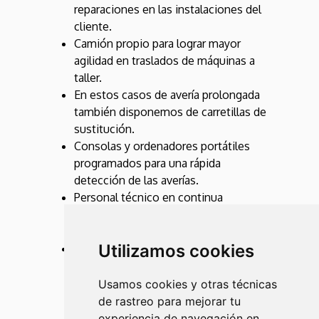
reparaciones en las instalaciones del
cliente.
Camión propio para lograr mayor
agilidad en traslados de máquinas a
taller.
En estos casos de avería prolongada
también disponemos de carretillas de
sustitución.
Consolas y ordenadores portátiles
programados para una rápida
detección de las averías.
Personal técnico en continua
formación y con gran experiencia en
el sector.
Utilizamos cookies
También disponemos de los medios
necesarios y certificados para la
manipulación de los residuos
Usamos cookies y otras técnicas
derivados del mantenimiento de las
de rastreo para mejorar tu
carretillas elevadoras y entrega a
experiencia de navegación en