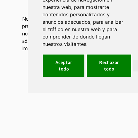
gestores finales autorizados.
nuestra web, para mostrarte
contenidos personalizados y
No hay mayor seguridad que estar
anuncios adecuados, para analizar
prevenido ante cualquier problema y con
el tráfico en nuestra web y para
nuestros paquetes de servicio, puedes
comprender de donde llegan
adaptar el servicio a tu negocio, sin
nuestros visitantes.
importar el tamaño de tu empresa.
Aceptar
Rechazar
todo
todo
Contrato de
mantenimiento