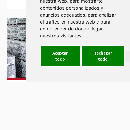
nuestra web, para mostrarte
contenidos personalizados y
anuncios adecuados, para analizar
el tráfico en nuestra web y para
comprender de donde llegan
nuestros visitantes.
Aceptar
Rechazar
todo
todo
Carretillas retráctiles para pasillos
estrechos
Diseñadas para espacios estrechos, para el
apilamiento en bloque o para la entrada en
estanterías gracias al chasis estrecho. Sin