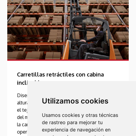
Carretillas retráctiles con cabina
inclinable
Diseñadas para un inigualable rendimiento en
Utilizamos cookies
altura. Gracias a la cabina inclinable exclusiva,
el tejadillo transparente, así como al diseño
Usamos cookies y otras técnicas
del mástil, ofrece una excelente visibilidad de
de rastreo para mejorar tu
la carga. Reduce el riesgo de fatiga del
experiencia de navegación en
operario en aplicaciones repetitivas en altura.