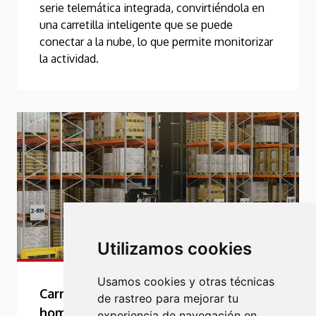
serie telemática integrada, convirtiéndola en
una carretilla inteligente que se puede
conectar a la nube, lo que permite monitorizar
la actividad.
Utilizamos cookies
Usamos cookies y otras técnicas
Carretillas de pasillo estrecho de
de rastreo para mejorar tu
hombre arriba con chasis articulado
experiencia de navegación en