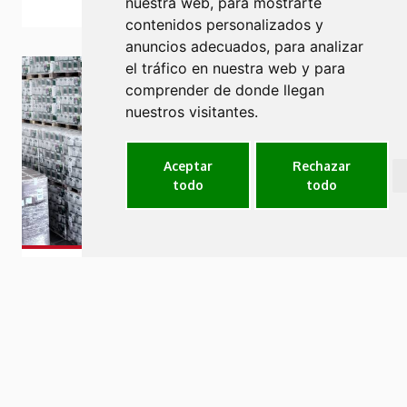
nuestra web, para mostrarte
contenidos personalizados y
anuncios adecuados, para analizar
el tráfico en nuestra web y para
comprender de donde llegan
nuestros visitantes.
Aceptar
Rechazar
todo
todo
Carretillas retráctiles para pasillos
estrechos
Diseñadas para espacios estrechos, para el
apilamiento en bloque o para la entrada en
estanterías gracias al chasis estrecho. Sin