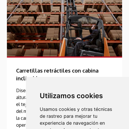
Carretillas retráctiles con cabina
inclinable
Diseñadas para un inigualable rendimiento en
Utilizamos cookies
altura. Gracias a la cabina inclinable exclusiva,
el tejadillo transparente, así como al diseño
Usamos cookies y otras técnicas
del mástil, ofrece una excelente visibilidad de
de rastreo para mejorar tu
la carga. Reduce el riesgo de fatiga del
experiencia de navegación en
operario en aplicaciones repetitivas en altura.